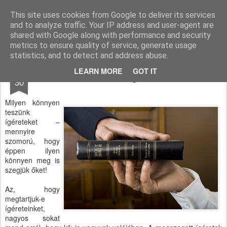
Paksi Pünkösdi Gyülekezet
A Magyar Pünkösdi Egyház paksi gyülekezetének hivatalos honlapja.
This site uses cookies from Google to deliver its services
and to analyze traffic. Your IP address and user-agent are
Pages
shared with Google along with performance and security
metrics to ensure quality of service, generate usage
statistics, and to detect and address abuse.
JUN
LEARN MORE
GOT IT
Röviden az ígéretekről
30
Milyen könnyen
teszünk
ígéreteket –
mennyire
szomorú, hogy
éppen ilyen
könnyen meg is
szegjük őket!
Az, hogy
megtartjuk-e
ígéreteinket,
nagyos sokat