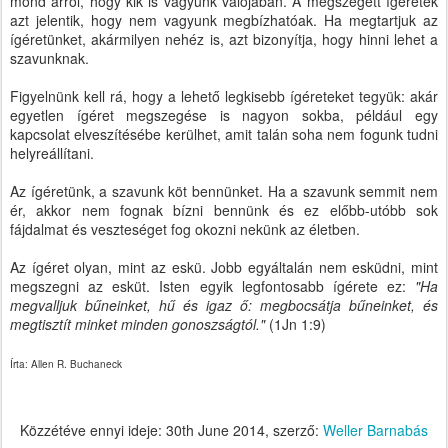
mond arról, hogy kik is vagyunk valójában. A megszegett ígéretek
azt jelentik, hogy nem vagyunk megbízhatóak. Ha megtartjuk az
ígéretünket, akármilyen nehéz is, azt bizonyítja, hogy hinni lehet a
szavunknak.
Figyelnünk kell rá, hogy a lehető legkisebb ígéreteket tegyük: akár
egyetlen ígéret megszegése is nagyon sokba, például egy
kapcsolat elveszítésébe kerülhet, amit talán soha nem fogunk tudni
helyreállítani.
Az ígéretünk, a szavunk köt bennünket. Ha a szavunk semmit nem
ér, akkor nem fognak bízni bennünk és ez előbb-utóbb sok
fájdalmat és veszteséget fog okozni nekünk az életben.
Az ígéret olyan, mint az eskü. Jobb egyáltalán nem esküdni, mint
megszegni az esküt. Isten egyik legfontosabb ígérete ez:
"Ha
megvalljuk bűneinket, hű és igaz ő: megbocsátja bűneinket, és
megtisztít minket minden gonoszságtól."
(1Jn 1:9)
Írta: Allen R. Buchaneck
Közzétéve ennyi ideje:
30th June 2014
, szerző:
Weller Barnabás