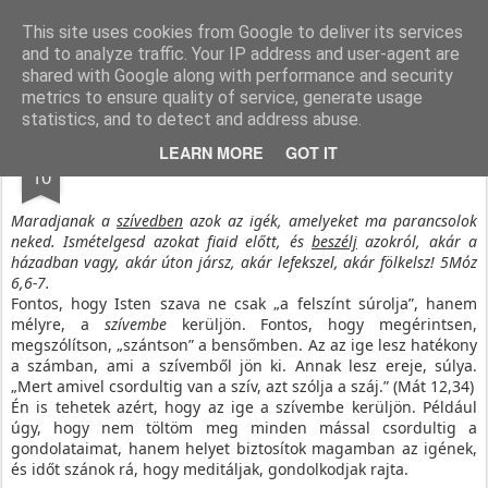
Paksi Pünkösdi Gyülekezet
A Magyar Pünkösdi Egyház paksi gyülekezetének hivatalos honlapja.
This site uses cookies from Google to deliver its services
and to analyze traffic. Your IP address and user-agent are
Pages
shared with Google along with performance and security
metrics to ensure quality of service, generate usage
statistics, and to detect and address abuse.
MAY
LEARN MORE
GOT IT
Szívedben és szádban
10
Maradjanak a
szívedben
azok az igék, amelyeket ma parancsolok
neked. Ismételgesd azokat fiaid előtt, és
beszélj
azokról, akár a
házadban vagy, akár úton jársz, akár lefekszel, akár fölkelsz! 5Móz
6,6-7.
Fontos, hogy Isten szava ne csak „a felszínt súrolja”, hanem
mélyre, a
szívembe
kerüljön. Fontos, hogy megérintsen,
megszólítson, „szántson” a bensőmben. Az az ige lesz hatékony
a számban, ami a szívemből jön ki. Annak lesz ereje, súlya.
„
Mert amivel csordultig van a szív, azt szólja a száj.” (Mát 12,34)
Én is tehetek azért, hogy az ige a szívembe kerüljön. Például
úgy, hogy nem töltöm meg minden mással csordultig a
gondolataimat, hanem helyet biztosítok magamban az igének,
és időt szánok rá, hogy meditáljak, gondolkodjak rajta.