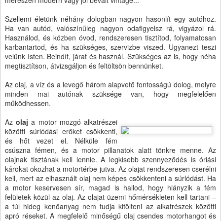
merészen modern vagy jól bevált vintage...
Szellemi életünk néhány dologban nagyon hasonlít egy autóhoz.
Ha van autód, valószínűleg nagyon odafigyelsz rá, vigyázol rá.
Használod, és közben óvod, rendszeresen tisztítod, folyamatosan
karbantartod, és ha szükséges, szervizbe viszed. Ugyanezt teszi
velünk Isten. Beindít, járat és használ. Szükséges az is, hogy néha
megtisztítson, átvizsgáljon és feltöltsön bennünket.
Az olaj, a víz és a levegő három alapvető fontosságú dolog, melyre
minden mai autónak szüksége van, hogy megfelelően
működhessen.
Az
olaj
a motor mozgó alkatrészei
közötti súrlódási erőket csökkenti,
és hőt vezet el. Nélküle fém
csúszna fémen, és a motor pillanatok alatt tönkre menne. Az
olajnak tisztának kell lennie. A legkisebb szennyeződés is óriási
károkat okozhat a motortérbe jutva. Az olajat rendszeresen cserélni
kell, mert az elhasznált olaj nem képes csökkenteni a súrlódást. Ha
a motor keservesen sír, magad is hallod, hogy hiányzik a fém
felületek közül az olaj. Az olajat üzemi hőmérsékleten kell tartani –
a túl hideg kenőanyag nem tudja kitölteni az alkatrészek közötti
apró réseket. A megfelelő minőségű olaj csendes motorhangot és