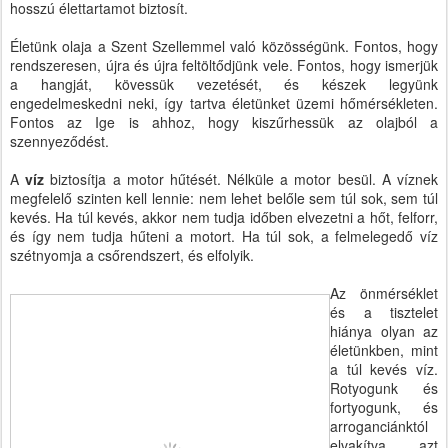
hosszú élettartamot biztosít.
Életünk olaja a Szent Szellemmel való közösségünk. Fontos, hogy
rendszeresen, újra és újra feltöltődjünk vele. Fontos, hogy ismerjük
a hangját, kövessük vezetését, és készek legyünk
engedelmeskedni neki, így tartva életünket üzemi hőmérsékleten.
Fontos az Ige is ahhoz, hogy kiszűrhessük az olajból a
szennyeződést.
A
víz
biztosítja a motor hűtését. Nélküle a motor besül. A víznek
megfelelő szinten kell lennie: nem lehet belőle sem túl sok, sem túl
kevés. Ha túl kevés, akkor nem tudja időben elvezetni a hőt, felforr,
és így nem tudja hűteni a motort. Ha túl sok, a felmelegedő víz
szétnyomja a csőrendszert, és elfolyik.
Az önmérséklet
és a tisztelet
hiánya olyan az
életünkben, mint
a túl kevés víz.
Rotyogunk és
fortyogunk, és
arroganciánktól
elvakítva azt