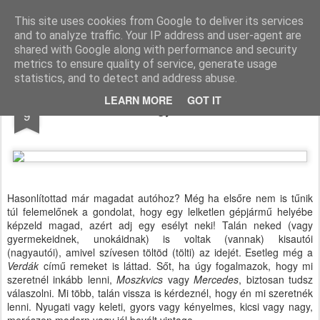
Paksi Pünkösdi Gyülekezet
A Magyar Pünkösdi Egyház paksi gyülekezetének hivatalos honlapja.
This site uses cookies from Google to deliver its services
and to analyze traffic. Your IP address and user-agent are
Pages
shared with Google along with performance and security
metrics to ensure quality of service, generate usage
statistics, and to detect and address abuse.
JAN
LEARN MORE
GOT IT
Nagyszerviz
9
Hasonlítottad már magadat autóhoz? Még ha elsőre nem is tűnik
túl felemelőnek a gondolat, hogy egy lelketlen gépjármű helyébe
képzeld magad, azért adj egy esélyt neki! Talán neked (vagy
gyermekeidnek, unokáidnak) is voltak (vannak) kisautói
(nagyautói), amivel szívesen töltöd (tölti) az idejét. Esetleg még a
Verdák
című remeket is láttad. Sőt, ha úgy fogalmazok, hogy mi
szeretnél inkább lenni,
Moszkvics
vagy
Mercedes
, biztosan tudsz
válaszolni. Mi több, talán vissza is kérdeznél, hogy én mi szeretnék
lenni. Nyugati vagy keleti, gyors vagy kényelmes, kicsi vagy nagy,