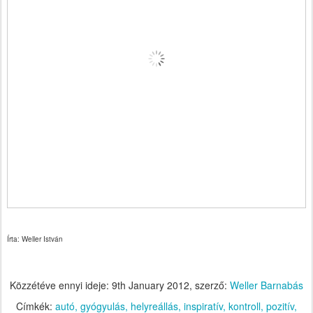
Írta: Weller István
Közzétéve ennyi ideje:
9th January 2012
, szerző:
Weller Barnabás
Címkék:
autó
gyógyulás
helyreállás
inspiratív
kontroll
pozitív