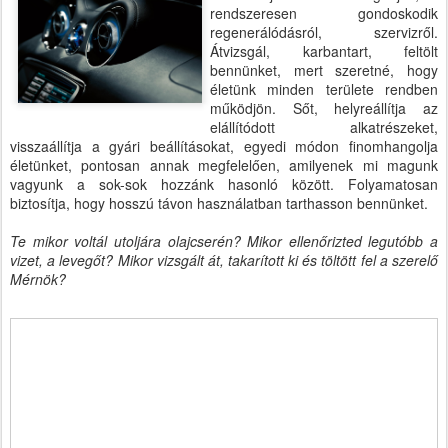
rendszeresen gondoskodik
regenerálódásról, szervizről.
Átvizsgál, karbantart, feltölt
bennünket, mert szeretné, hogy
életünk minden területe rendben
működjön. Sőt, helyreállítja az
elállítódott alkatrészeket,
visszaállítja a gyári beállításokat, egyedi módon finomhangolja
életünket, pontosan annak megfelelően, amilyenek mi magunk
vagyunk a sok-sok hozzánk hasonló között. Folyamatosan
biztosítja, hogy hosszú távon használatban tarthasson bennünket.
Te mikor voltál utoljára olajcserén? Mikor ellenőrizted legutóbb a
vizet, a levegőt? Mikor vizsgált át, takarított ki és töltött fel a szerelő
Mérnök?