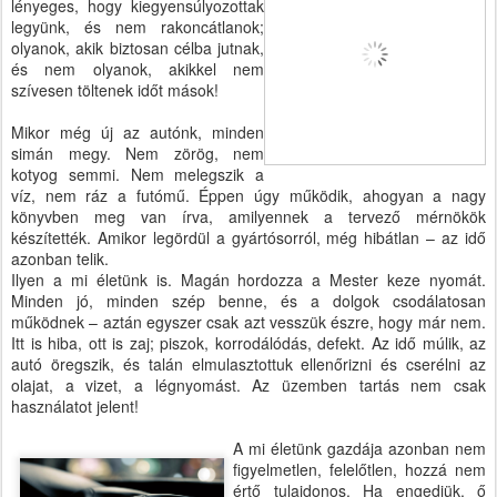
lényeges, hogy kiegyensúlyozottak
legyünk, és nem rakoncátlanok;
olyanok, akik biztosan célba jutnak,
és nem olyanok, akikkel nem
szívesen töltenek időt mások!
Mikor még új az autónk, minden
simán megy. Nem zörög, nem
kotyog semmi. Nem melegszik a
víz, nem ráz a futómű. Éppen úgy működik, ahogyan a nagy
könyvben meg van írva, amilyennek a tervező mérnökök
készítették. Amikor legördül a gyártósorról, még hibátlan – az idő
azonban telik.
Ilyen a mi életünk is. Magán hordozza a Mester keze nyomát.
Minden jó, minden szép benne, és a dolgok csodálatosan
működnek – aztán egyszer csak azt vesszük észre, hogy már nem.
Itt is hiba, ott is zaj; piszok, korrodálódás, defekt. Az idő múlik, az
autó öregszik, és talán elmulasztottuk ellenőrizni és cserélni az
olajat, a vizet, a légnyomást. Az üzemben tartás nem csak
használatot jelent!
A mi életünk gazdája azonban nem
figyelmetlen, felelőtlen, hozzá nem
értő tulajdonos. Ha engedjük, ő