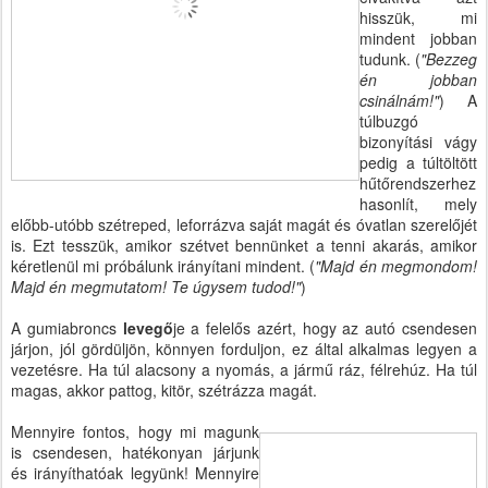
hisszük, mi
mindent jobban
tudunk. (
"Bezzeg
én jobban
csinálnám!"
) A
túlbuzgó
bizonyítási vágy
pedig a túltöltött
hűtőrendszerhez
hasonlít, mely
előbb-utóbb szétreped, leforrázva saját magát és óvatlan szerelőjét
is. Ezt tesszük, amikor szétvet bennünket a tenni akarás, amikor
kéretlenül mi próbálunk irányítani mindent. (
"Majd én megmondom!
Majd én megmutatom! Te úgysem tudod!"
)
A gumiabroncs
levegő
je a felelős azért, hogy az autó csendesen
járjon, jól gördüljön, könnyen forduljon, ez által alkalmas legyen a
vezetésre. Ha túl alacsony a nyomás, a jármű ráz, félrehúz. Ha túl
magas, akkor pattog, kitör, szétrázza magát.
Mennyire fontos, hogy mi magunk
is csendesen, hatékonyan járjunk
és irányíthatóak legyünk! Mennyire