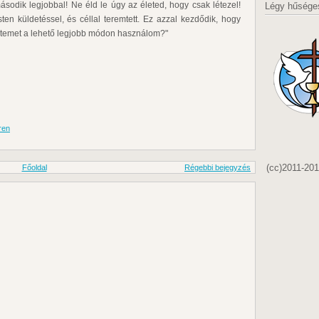
sodik legjobbal! Ne éld le úgy az életed, hogy csak létezel!
Légy hűsége
ten küldetéssel, és céllal teremtett. Ez azzal kezdődik, hogy
letemet a lehető legjobb módon használom?"
ren
(cc)2011-20
Főoldal
Régebbi bejegyzés