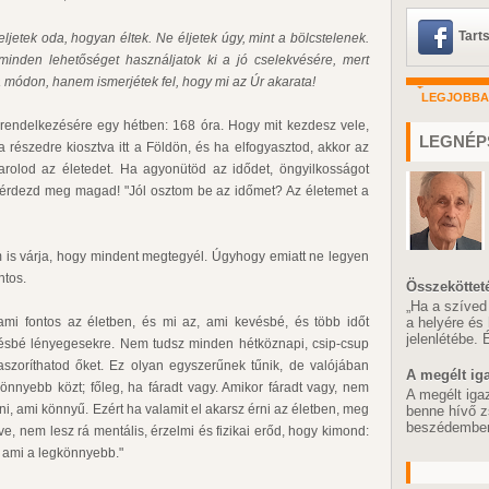
Tart
ljetek oda, hogyan éltek. Ne éljetek úgy, mint a bölcstelenek.
 minden lehetőséget használjatok ki a jó cselekvésére, mert
a módon, hanem ismerjétek fel, hogy mi az Úr akarata!
LEGJOBB
rendelkezésére egy hétben: 168 óra. Hogy mit kezdesz vele,
LEGNÉP
 részedre kiosztva itt a Földön, és ha elfogyasztod, akkor az
zarolod az életedet. Ha agyonütöd az idődet, öngyilkosságot
s kérdezd meg magad! "Jól osztom be az időmet? Az életemet a
m is várja, hogy mindent megtegyél. Úgyhogy emiatt ne legyen
ntos.
Összeköttet
„Ha a szíved
a helyére és
mi fontos az életben, és mi az, ami kevésbé, és több időt
jelenlétébe.
vésbé lényegesekre. Nem tudsz minden hétköznapi, csip-csup
zaszoríthatod őket. Ez olyan egyszerűnek tűnik, de valójában
A megélt ig
önnyebb közt; főleg, ha fáradt vagy. Amikor fáradt vagy, nem
A megélt iga
i, ami könnyű. Ezért ha valamit el akarsz érni az életben, meg
benne hívő z
beszédemben,
e, nem lesz rá mentális, érzelmi és fizikai erőd, hogy kimond:
, ami a legkönnyebb."