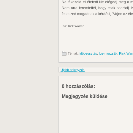
Ne tékozold el életed! Ne elégedj meg a má
Nem arra teremtettél, hogy csak sodródj. Is
felteszed magadnak a kérdést, "Vajon az é
Írta: Rick Warren
Témák:
időbeosztás
,
Ige-morzsák
,
Rick War
Újabb bejegyzés
0 hozzászólás:
Megjegyzés küldése