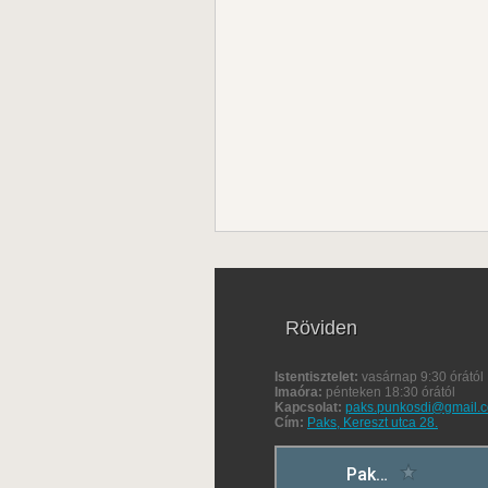
Röviden
Istentisztelet:
vasárnap 9:30 órától
Imaóra:
pénteken 18:30 órától
Kapcsolat:
paks.punkosdi@gmail.
Cím:
Paks, Kereszt utca 28.