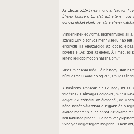
Az Efézus 5:15-17 ezt mondja:
Nagyon figye
Éljetek bölcsen. Ez alatt azt értem, hogy
gonosz időket élünk. Tehát ne éljetek ostob
Mindenkinek egyforma időmennyiség áll a 
számít! Egy bizonyos mennyiségű nap lett a
elfogyott! Ha elpazarolod az idődet, elpa
követsz el. Az időd az életed. Állj meg, é
lehető legjobb módon használom?"
Nincs mindenre időd. Jó hír, hogy Isten ne
bűntudatod! Kevés dolog van, ami igazán fo
A hatékony emberek tudják, hogy mi az, a
fordítanak a lényeges dolgokra, mint a ke
dolgot kiküszöbölni az életedből, de viss
néha nehéz választani a legjobb és a legk
akarod megtenni a legjobbat. Azt akarod tenn
kell tanulnod pihenni. Ha nem vagy kipihenv
"A helyes dolgot fogom megtenni, s nem azt