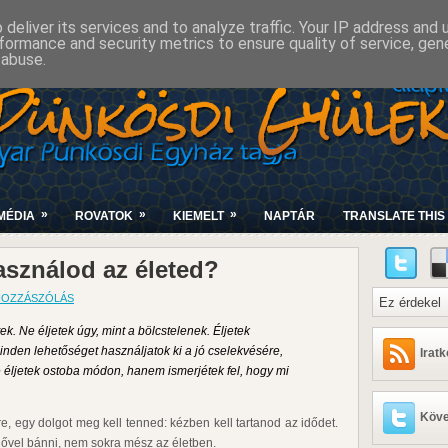
deliver its services and to analyze traffic. Your IP address and
formance and security metrics to ensure quality of service, ge
 abuse.
»
»
»
MÉDIA
ROVATOK
KIEMELT
NAPTÁR
TRANSLATE THIS 
asználod az életed?
HOZZÁSZÓLÁS
k. Ne éljetek úgy, mint a bölcstelenek. Éljetek
minden lehetőséget használjatok ki a jó cselekvésére,
Irat
e éljetek ostoba módon, hanem ismerjétek fel, hogy mi
Köve
e, egy dolgot meg kell tenned: kézben kell tartanod az idődet.
dővel bánni, nem sokra mész az életben.