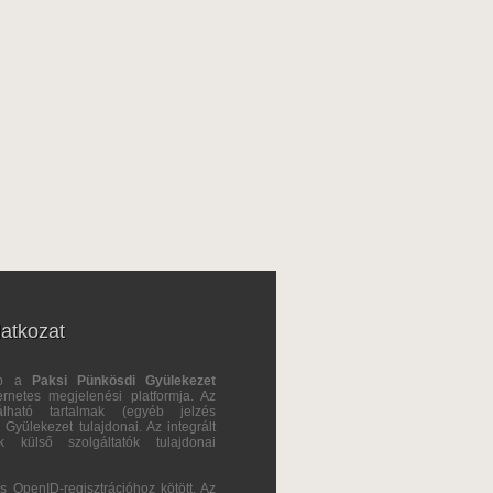
latkozat
ap a
Paksi Pünkösdi Gyülekezet
ternetes megjelenési platformja. Az
álható tartalmak (egyéb jelzés
Gyülekezet tulajdonai. Az integrált
ok külső szolgáltatók tulajdonai
s OpenID-regisztrációhoz kötött. Az