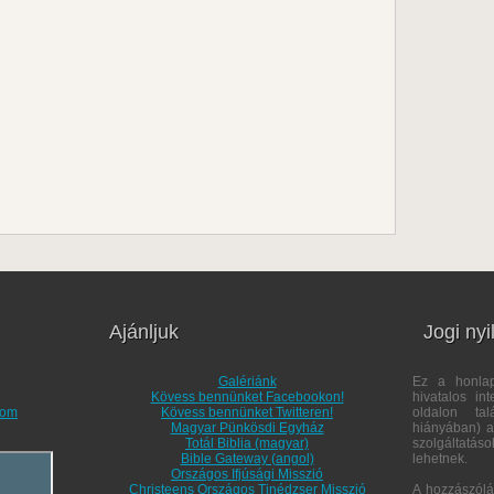
Ajánljuk
Jogi nyi
Galériánk
Ez a honl
Kövess bennünket Facebookon!
hivatalos in
com
Kövess bennünket Twitteren!
oldalon tal
Magyar Pünkösdi Egyház
hiányában) a 
Totál Biblia (magyar)
szolgáltatás
Bible Gateway (angol)
lehetnek.
Országos Ifjúsági Misszió
Christeens Országos Tinédzser Misszió
A hozzászólá