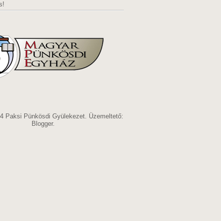
s!
14 Paksi Pünkösdi Gyülekezet. Üzemeltető:
Blogger
.