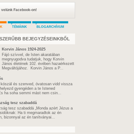
s velünk Facebook-on!
AK
TÉMÁINK
BLOGARCHÍVUM
SZERŰBB BEJEGYZÉSEINKBŐL
Korvin János 1924-2025
Fájó szívvel, de Isten akaratában
megnyugodva tudatjuk, hogy Korvin
János életének 102. évében hazaérkezett
Megváltójához. Korvin János a P...
és
 kószál és szenved, óvatosan vidd vissza
 helyezd gyengéden a te Istened
 És ha soha semmi mást nem csin...
azság tesz szabaddá
zság tesz szabaddá „Monda azért Jézus a
sidóknak: Ha ti megmaradtok az én
 bizonnyal az én tanítványai...