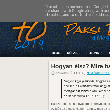
This site uses cookies from Google to 
are shared with Google along with per
statistics, and to detect and address
»
BLOG
RÓLA(D)
RÓLUNK
Hogyan élsz? Mire h
8/27/2015
HÉDI
NEM ÉRKEZETT 
Nagyon figyeljetek oda, hogyan élte
bölcsen. Ez alatt azt értem, hogy 
mert gonosz időket élünk. Tehát n
az Úr akarata! (Ef 5:15-17 ICB)
Ha szeretnél hatást gyakorolni környezetedr
Az időd az életed. Ha nem tanulsz meg az i