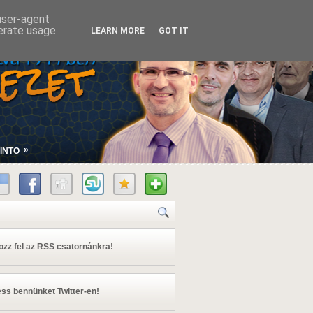
 user-agent
nerate usage
LEARN MORE
GOT IT
»
INTO
kozz fel az RSS csatornánkra!
ss bennünket Twitter-en!