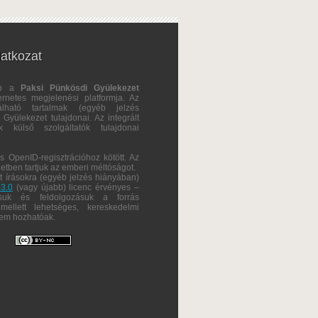
latkozat
ap a
Paksi Pünkösdi Gyülekezet
ternetes megjelenési platformja. Az
álható tartalmak (egyéb jelzés
Gyülekezet tulajdonai. Az integrált
ok külső szolgáltatók tulajdonai
s OpenID-regisztrációhoz kötött. Az
eletben tartjuk az emberi méltóságot.
ált írásokra (egyéb jelzés hiányában)
3.0
(vagy újabb) licenc érvényes –
lásuk és feldolgozásuk a forrás
 mellett lehetséges, kereskedelmi
em hozhatóak.