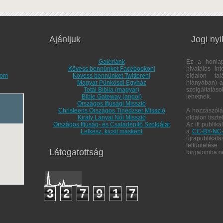
Ajánljuk
Jogi nyi
Galériánk
Ez a honl
Kövess bennünket Facebookon!
hivatalos in
com
Kövess bennünket Twitteren!
oldalon tal
Magyar Pünkösdi Egyház
hiányában) a 
Totál Biblia (magyar)
szolgáltatás
Bible Gateway (angol)
lehetnek.
Országos Ifjúsági Misszió
Christeens Országos Tinédzser Misszió
A hozzászólá
Király Lányai Női Misszió
oldalon tiszt
Országos Ifjúság- és Családépítő Szolgálat
Az itt publik
Lelkész, kicsit másként
a
CC-BY-NC-
újrapubliká
feltüntetése
Látogatottság
forgalomba n
3
2
7
9
1
7