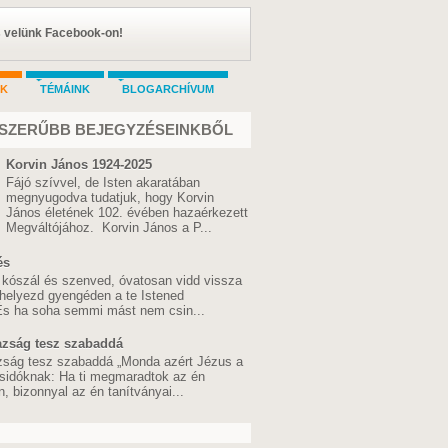
s velünk Facebook-on!
AK
TÉMÁINK
BLOGARCHÍVUM
SZERŰBB BEJEGYZÉSEINKBŐL
Korvin János 1924-2025
Fájó szívvel, de Isten akaratában
megnyugodva tudatjuk, hogy Korvin
János életének 102. évében hazaérkezett
Megváltójához. Korvin János a P...
és
 kószál és szenved, óvatosan vidd vissza
 helyezd gyengéden a te Istened
 És ha soha semmi mást nem csin...
azság tesz szabaddá
zság tesz szabaddá „Monda azért Jézus a
sidóknak: Ha ti megmaradtok az én
 bizonnyal az én tanítványai...