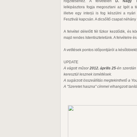
rögzítéséhez. A felvételen
D. Nagy 
lelkipásztora fogja megosztani az Igét a 
illetve egy interjú is fog készülni a nyá
Fesztivál kapcsán. A dicsőítő csapat néhány 
A felvétel délelőtt fél tízkor kezdődik, és 
majd rendes Istentiszteletünk. A felvételre é
A vetítések pontos időpontjáról a későbbiekbe
UPDATE
A vágott műsor
2012. április 25
-én szerdán
keresztül lesznek ismétlések.
A sugárzott összeállítás megtekinthető a Y
A "Szeretet haszna" címmel elhangzott tanítá