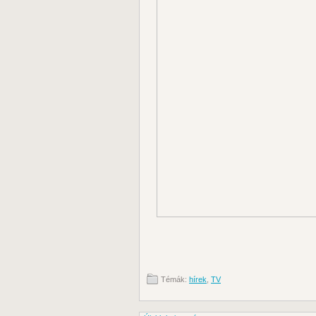
Témák:
hírek
,
TV