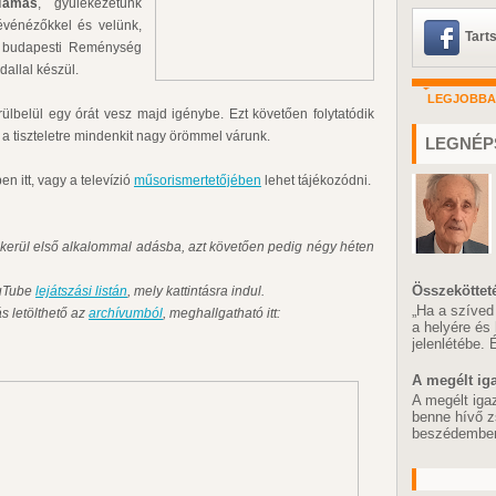
Tamás
, gyülekezetünk
tévénézőkkel és velünk,
Tart
ri budapesti Reménység
dallal készül.
LEGJOBB
körülbelül egy órát vesz majd igénybe. Ezt követően folytatódik
s a tiszteletre mindenkit nagy örömmel várunk.
LEGNÉP
n itt, vagy a televízió
műsorismertetőjében
lehet tájékozódni.
 kerül első alkalommal adásba, azt követően pedig négy héten
Összeköttet
ouTube
lejátszási listán
, mely kattintásra indul.
„Ha a szíved
s letölthető az
archívumból
, meghallgatható itt:
a helyére és
jelenlétébe.
A megélt ig
A megélt iga
benne hívő z
beszédemben,