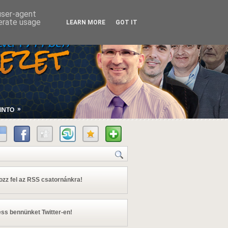
 user-agent
nerate usage
LEARN MORE
GOT IT
»
INTO
kozz fel az RSS csatornánkra!
ss bennünket Twitter-en!