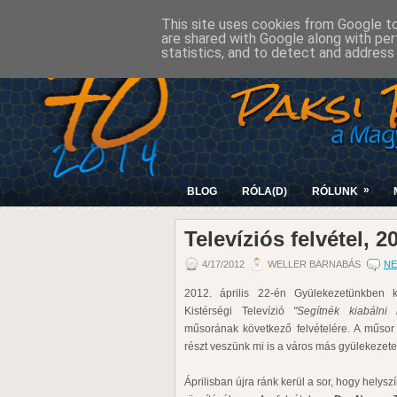
This site uses cookies from Google to 
are shared with Google along with per
statistics, and to detect and address
»
BLOG
RÓLA(D)
RÓLUNK
Televíziós felvétel, 2
4/17/2012
WELLER BARNABÁS
NE
2012. április 22-én Gyülekezetünkben 
Kistérségi Televízió
"Segítnék kiabálni n
műsorának következő felvételére. A műsor
részt veszünk mi is a város más gyülekezet
Áprilisban újra ránk kerül a sor, hogy helysz