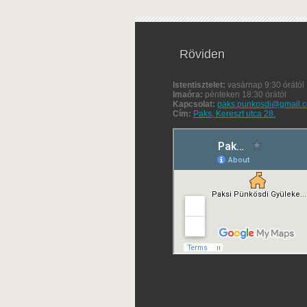
Röviden
Istentisztelet:
vasárnap 9:30 órától
Imaóra:
pénteken 18:30 órától
Kapcsolat:
paks.punkosdi@gmail.
Cím:
Paks, Kereszt utca 28.