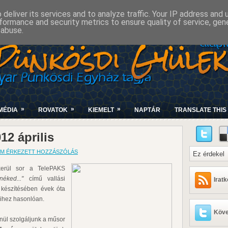
deliver its services and to analyze traffic. Your IP address and
formance and security metrics to ensure quality of service, ge
 abuse.
»
»
»
MÉDIA
ROVATOK
KIEMELT
NAPTÁR
TRANSLATE THIS 
012 április
M ÉRKEZETT HOZZÁSZÓLÁS
kerül sor a TelePAKS
éked..."
című vallási
Irat
 készítésében évek óta
eihez hasonlóan.
Köve
ínül szolgáljunk a műsor