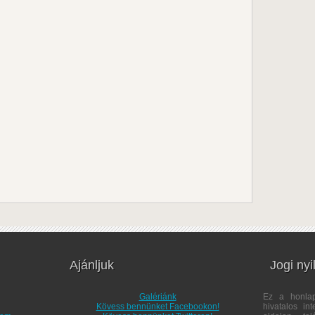
Ajánljuk
Jogi nyi
Galériánk
Ez a honl
Kövess bennünket Facebookon!
hivatalos in