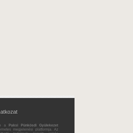
latkozat
ap a
Paksi Pünkösdi Gyülekezet
ternetes megjelenési platformja. Az