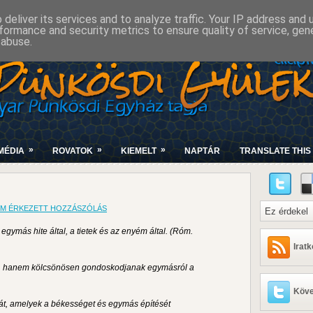
deliver its services and to analyze traffic. Your IP address and
formance and security metrics to ensure quality of service, ge
 abuse.
»
»
»
MÉDIA
ROVATOK
KIEMELT
NAPTÁR
TRANSLATE THIS 
M ÉRKEZETT HOZZÁSZÓLÁS
egymás hite által, a tietek és az enyém által. (Róm.
Irat
, hanem kölcsönösen gondoskodjanak egymásról a
Köve
át, amelyek a békességet és egymás építését