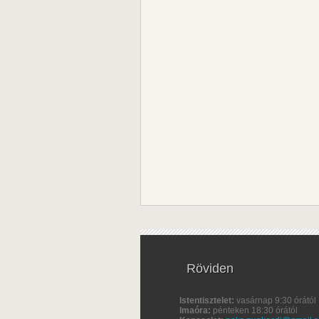
Röviden
Istentisztelet:
vasárnap 9:30 órától
Imaóra:
pénteken 18:30 órától