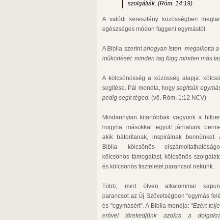
szolgálják. (Róm. 14:19)
A valódi keresztény közösségben megta
egészséges módon függeni egymástól.
A Biblia szerint
ahogyan Isten megalkotta a 
működését: minden tag függ minden más tag
A kölcsönösség a közösség alapja: kölcs
segítése. Pál mondta, hogy
segítsük egymást
pedig segít téged.
(vö. Róm. 1:12 NCV)
Mindannyian kitartóbbak vagyunk a hitben
hogyha másokkal együtt járhatunk benne
akik bátorítanak, inspirálnak bennünket.
Biblia kölcsönös elszámoltathatóságot
kölcsönös támogatást, kölcsönös szolgálat
és kölcsönös tiszteletet parancsol nekünk.
Több, mint ötven alkalommal kapun
parancsot az Új Szövetségben "egymás fel
és "egymásért". A Biblia mondja:
"
Ezért telj
erővel törekedjünk azokra a dolgokra