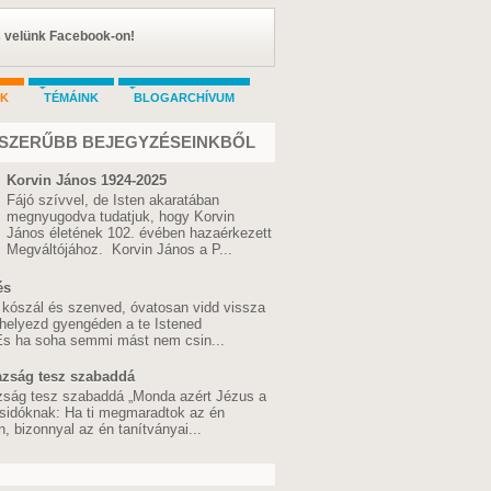
s velünk Facebook-on!
AK
TÉMÁINK
BLOGARCHÍVUM
SZERŰBB BEJEGYZÉSEINKBŐL
Korvin János 1924-2025
Fájó szívvel, de Isten akaratában
megnyugodva tudatjuk, hogy Korvin
János életének 102. évében hazaérkezett
Megváltójához. Korvin János a P...
és
 kószál és szenved, óvatosan vidd vissza
 helyezd gyengéden a te Istened
 És ha soha semmi mást nem csin...
azság tesz szabaddá
zság tesz szabaddá „Monda azért Jézus a
sidóknak: Ha ti megmaradtok az én
 bizonnyal az én tanítványai...