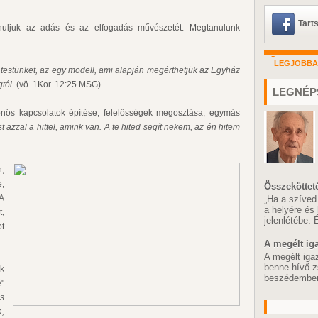
Tart
nuljuk az adás és az elfogadás művészetét. Megtanulunk
LEGJOBB
testünket, az egy modell, ami alapján megérthetjük az Egyház
tól.
(vö. 1Kor. 12:25 MSG)
LEGNÉP
önös kapcsolatok építése, felelősségek megosztása, egymás
 azzal a hittel, amink van. A te hited segít nekem, az én hitem
,
,
Összeköttet
 A
„Ha a szíved
a helyére és
,
jelenlétébe.
ot
A megélt ig
A megélt iga
benne hívő z
k
beszédemben,
é"
es
,