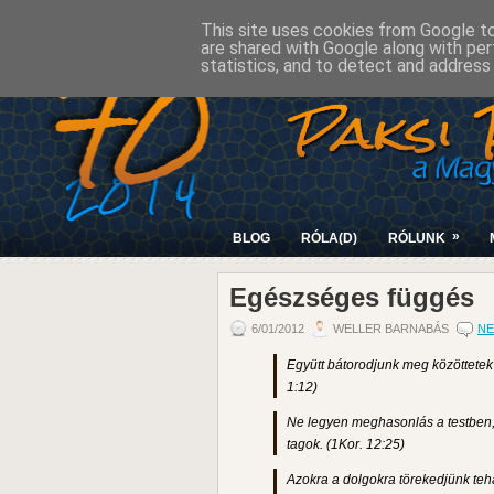
This site uses cookies from Google to 
are shared with Google along with per
statistics, and to detect and address
»
BLOG
RÓLA(D)
RÓLUNK
Egészséges függés
6/01/2012
WELLER BARNABÁS
NE
Együtt bátorodjunk meg közöttetek 
1:12)
Ne legyen meghasonlás a testben
tagok. (1Kor. 12:25)
Azokra a dolgokra törekedjünk teh