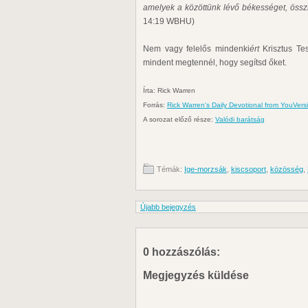
amelyek a közöttünk lévő békességet, össz
14:19 WBHU)
Nem vagy felelős mindenki
ért
Krisztus Te
mindent megtennél, hogy segítsd őket.
Írta: Rick Warren
Forrás:
Rick Warren's Daily Devotional from YouVers
A sorozat előző része:
Valódi barátság
Témák:
Ige-morzsák
,
kiscsoport
,
közösség
,
Újabb bejegyzés
0 hozzászólás:
Megjegyzés küldése