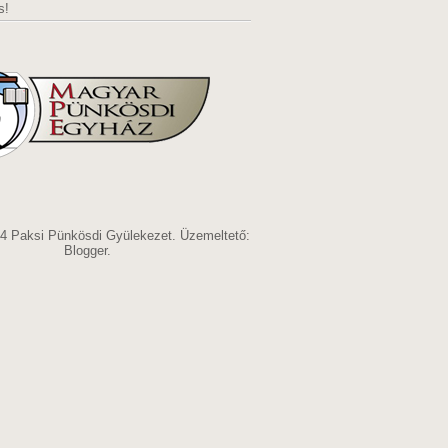
s!
14 Paksi Pünkösdi Gyülekezet. Üzemeltető:
Blogger
.