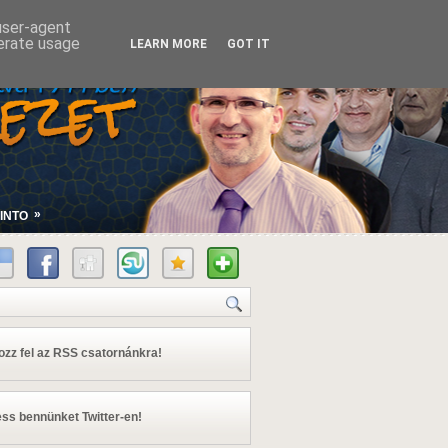
 user-agent
nerate usage
LEARN MORE
GOT IT
»
INTO
kozz fel az RSS csatornánkra!
ss bennünket Twitter-en!