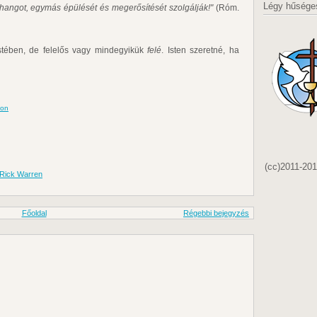
Légy hűsége
hangot, egymás épülését és megerősítését szolgálják!"
(Róm.
stében, de felelős vagy mindegyikük
felé
. Isten szeretné, ha
ion
(cc)2011-20
Rick Warren
Főoldal
Régebbi bejegyzés