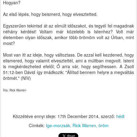
Hogyan?
Az első lépés, hogy beismerd, hogy elvesztetted.
Egyszerűen tekintsd át az elmúlt időszakot, és tegyél fel magadnak
néhány kérdést! Voltam már közelebb is Istenhez? Volt már
életemben olyan időszak, amikor több örömöm volt az Úrban, mint
most?
Most van itt az ideje, hogy változtass. De azzal kell kezdened, hogy
elismered, hogy valamit elvesztettél, ami a múltban megvolt. Istent
is megkérdezheted efelől; Ő arra vár, hogy segíthessen. A Zsolt
51:12-ben Dávid így imádkozik: "Állítsd bennem helyre a megváltás
örömét." (NIV)
Írta: Rick Warren
Közzétéve ennyi ideje:
17th December 2014
, szerző:
hédi
Címkék:
Ige-morzsák
Rick Warren
öröm