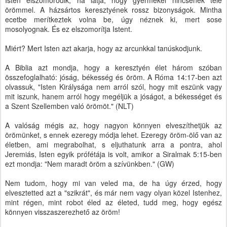
Isten elszomorodik, ha látja, hogy gyermekei nincsenek tele
örömmel. A házsártos keresztyének rossz bizonyságok. Mintha
ecetbe merítkeztek volna be, úgy néznek ki, mert sose
mosolyognak. És ez elszomorítja Istent.
Miért? Mert Isten azt akarja, hogy az arcunkkal tanúskodjunk.
A Biblia azt mondja, hogy a keresztyén élet három szóban
összefoglalható: jóság, békesség és öröm. A Róma 14:17-ben azt
olvassuk, "Isten Királysága nem arról szól, hogy mit eszünk vagy
mit iszunk, hanem arról hogy megéljük a jóságot, a békességet és
a Szent Szellemben való örömöt." (NLT)
A valóság mégis az, hogy nagyon könnyen elveszíthetjük az
örömünket, s ennek ezeregy módja lehet. Ezeregy öröm-ölő van az
életben, ami megrabolhat, s eljuthatunk arra a pontra, ahol
Jeremiás, Isten egyik prófétája is volt, amikor a Siralmak 5:15-ben
ezt mondja: "Nem maradt öröm a szívünkben." (GW)
Nem tudom, hogy mi van veled ma, de ha úgy érzed, hogy
elvesztetted azt a "szikrát", és már nem vagy olyan közel Istenhez,
mint régen, mint robot éled az életed, tudd meg, hogy egész
könnyen visszaszerezhető az öröm!