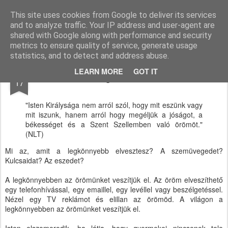
Paksi Pünkösdi Gyülekezet
A Magyar Pünkösdi Egyház paksi gyülekezetének hivatalos honlapja.
This site uses cookies from Google to deliver its services
and to analyze traffic. Your IP address and user-agent are
Pages
shared with Google along with performance and security
metrics to ensure quality of service, generate usage
statistics, and to detect and address abuse.
DEC
LEARN MORE
GOT IT
Találd meg elveszett örömöd
17
"Isten Királysága nem arról szól, hogy mit eszünk vagy
mit iszunk, hanem arról hogy megéljük a jóságot, a
békességet és a Szent Szellemben való örömöt."
(NLT)
Mi az, amit a legkönnyebb elvesztesz? A szemüvegedet?
Kulcsaidat? Az eszedet?
A legkönnyebben az örömünket veszítjük el. Az öröm elveszíthető
egy telefonhívással, egy emaillel, egy levéllel vagy beszélgetéssel.
Nézel egy TV reklámot és elillan az örömöd. A világon a
legkönnyebben az örömünket veszítjük el.