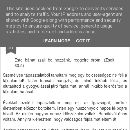
Paksi Pünkösdi Gyülekezet
A Magyar Pünkösdi Egyház paksi gyülekezetének hivatalos honlapja.
This site uses cookies from Google to deliver its services
and to analyze traffic. Your IP address and user-agent are
Pages
shared with Google along with performance and security
metrics to ensure quality of service, generate usage
statistics, and to detect and address abuse.
JAN
LEARN MORE
GOT IT
Tarts ki, míg megérkezik az öröm
21
Este bánat száll be hozzánk, reggelre öröm. (Zsolt.
30:5)
Személyes tapasztalatból tanultam meg egy bölcsességet: ne félj a
fájdalomtól! Talán furcsán hangzik, de minél inkább félsz, és
elutasítod a gyógyulással járó fájdalmat, annál inkább felerősíted a
fájdalom hatását.
Évekkel ezelőtt tapasztaltam meg ezt az igazságot, amikor
életemben először böjtöltem. Isten egy huszonnyolc napos lé-böjtre
hívott. Az elején nagyon nehéz időszakaim voltak. Rendkívül éhes
voltam. Annyira kiéheztem, hogy valóságos fájdalmat éltem át.