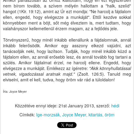
Amikor panaszosan az Úrhoz kiáltottam, hogy én ezt egyszerűen
nem bírom tovább, a szívem mélyén hallottam a "halk, szelíd"
hangot (1Kir. 19:12), amint az Úr ezt mondja: "Ne harcolj a fájdalom
ellen, engedd, hogy elvégezze a munkáját". Ettől kezdve sokkal
könnyebben ment a böjt, sőt még élveztem is, mert tudtam, hogy
valahányszor kellemetlenül érzem magam, az a fejlődés jele.
Törvényszerű, hogy minél inkább ellenállunk a fájdalomnak, annál
inkább felerősödik. Amikor egy asszony elkezd vajúdni, azt
tanácsolják neki, hogy lazítson. Tudják, hogy minél inkább küzd a
fájdalom ellen, az annál erősebb lesz, és annál tovább fog tartani a
szülés. Amikor fájdalmat érzel, ne harcolj ellene. Engedd, hogy
elvégezze a munkáját. Emlékezz az ígéretre:
"Akik könnyhullatással
vetnek, vigadozással aratnak majd."
(Zsolt. 126:5). Tanuld meg
elviselni, amit el kell, tudva, hogy öröm vár rád a túloldalon!
Írta: Joyce Meyer
Közzétéve ennyi ideje:
21st January 2013
, szerző:
hédi
Címkék:
Ige-morzsák
Joyce Meyer
kitartás
öröm