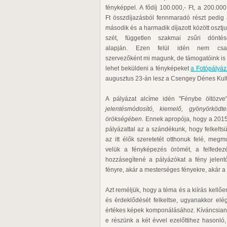
fényképpel. A fődíj 100.000,- Ft, a 200.000
Ft összdíjazásból fennmaradó részt pedig
második és a harmadik díjazott között osztj
szét, független szakmai zsűri döntés
alapján. Ezen felül idén nem csa
szervezőként mi magunk, de támogatóink is 
lehet beküldeni a fényképeket
a Fotópályáz
augusztus 23-án lesz a Csengey Dénes Kult
A pályázat alcíme idén "Fénybe öltözv
jelentésmódosító, kiemelő, gyönyörködt
örökségében
. Ennek apropója, hogy a 201
pályázattal az a szándékunk, hogy felkeltsük
az itt élők szeretetét otthonuk felé, meg
velük a fényképezés örömét, a felfedez
hozzásegítené a pályázókat a fény jelent
fényre, akár a mesterséges fényekre, akár a f
Azt reméljük, hogy a téma és a kiírás kell
és érdeklődését felkeltse, ugyanakkor elé
értékes képek komponálásához. Kíváncsian vá
e részünk a két évvel ezelőttihez hasonló,