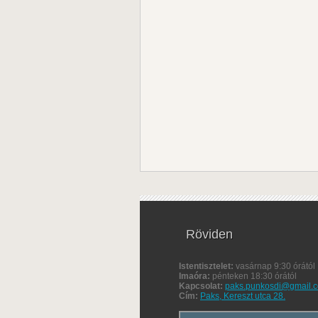
Röviden
Istentisztelet:
vasárnap 9:30 órától
Imaóra:
pénteken 18:30 órától
Kapcsolat:
paks.punkosdi@gmail.
Cím:
Paks, Kereszt utca 28.