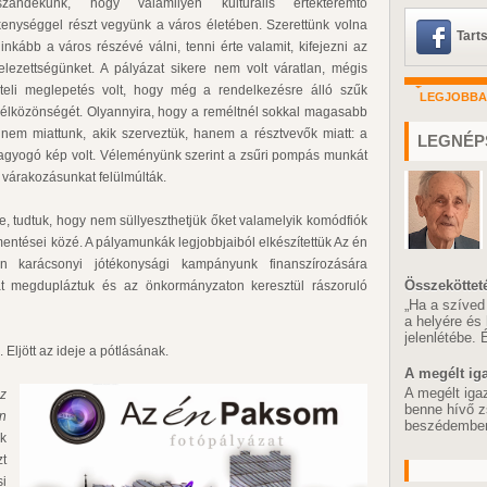
ándékunk, hogy valamilyen kulturális értékteremtő
kenységgel részt vegyünk a város életében. Szerettünk volna
Tart
nkább a város részévé válni, tenni érte valamit, kifejezni az
telezettségünket. A pályázat sikere nem volt váratlan, mégis
teli meglepetés volt, hogy még a rendelkezésre álló szűk
LEGJOBB
a célközönségét. Olyannyira, hogy a reméltnél sokkal magasabb
nem miattunk, akik szerveztük, hanem a résztvevők miatt: a
LEGNÉP
 ragyogó kép volt. Véleményünk szerint a zsűri pompás munkát
n várakozásunkat felülmúlták.
e, tudtuk, hogy nem süllyeszthetjük őket valamelyik komódfiók
mentései közé. A pályamunkák legjobbjaiból elkészítettük Az én
n karácsonyi jótékonysági kampányunk finanszírozására
Összeköttet
ját megdupláztuk és az önkormányzaton keresztül rászoruló
„Ha a szíved
a helyére és
jelenlétébe.
. Eljött az ideje a pótlásának.
A megélt ig
A megélt iga
z
benne hívő z
n
beszédemben,
k
t
i