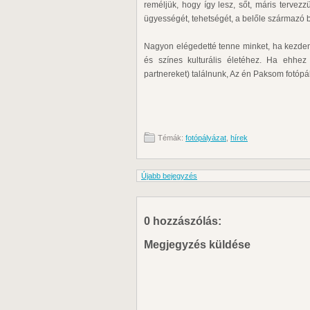
reméljük, hogy így lesz, sőt, máris terve
ügyességét, tehetségét, a belőle származó be
Nagyon elégedetté tenne minket, ha kezde
és színes kulturális életéhez. Ha ehhez 
partnereket) találnunk, Az én Paksom fotópá
Témák:
fotópályázat
,
hírek
Újabb bejegyzés
0 hozzászólás:
Megjegyzés küldése