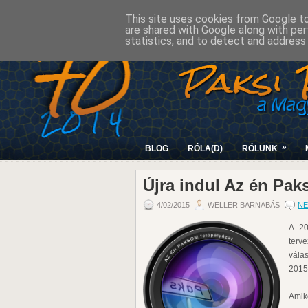
This site uses cookies from Google to 
are shared with Google along with per
statistics, and to detect and address
»
BLOG
RÓLA(D)
RÓLUNK
Újra indul Az én Pak
4/02/2015
WELLER BARNABÁS
NE
A 20
terve
vála
2015-
Amiko