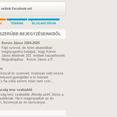
s velünk Facebook-on!
AK
TÉMÁINK
BLOGARCHÍVUM
SZERŰBB BEJEGYZÉSEINKBŐL
Korvin János 1924-2025
Fájó szívvel, de Isten akaratában
megnyugodva tudatjuk, hogy Korvin
János életének 102. évében hazaérkezett
Megváltójához. Korvin János a P...
és
 kószál és szenved, óvatosan vidd vissza
 helyezd gyengéden a te Istened
 És ha soha semmi mást nem csin...
azság tesz szabaddá
zság tesz szabaddá „Monda azért Jézus a
sidóknak: Ha ti megmaradtok az én
 bizonnyal az én tanítványai...