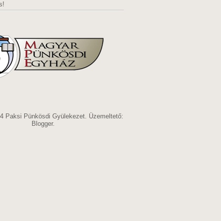
s!
14 Paksi Pünkösdi Gyülekezet. Üzemeltető:
Blogger
.