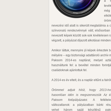
a sz
tevé
még i
elkö
öröm
nevezési idő alatt is sikerült megtalálnia 
színvonalú rendezvénnyé vált; elsősorban 
nevezett képek között sok-sok kivételesen
végzett, a pályázat díjazott alkotásai minde
Amikor láttuk, mennyire jó képek érkeztek b
mélyére – egy biztonsági adattároló archív 
Paksom 2014-es naptárat, melyet aztá
használtunk fel: a bevétel minden forint
családoknak ajánlottuk fel.
A 2014-es év eltelt, és a naptár eltűnt a falról
Örömmel adjuk hírül, hogy 2013-ho
hasonlóan idén is megszervezzük Az é
Paksom fotópályázatot.
A feltétele
változatlanok: a pályázatban bárki rész
vehet három saját készítésű paks