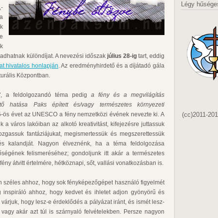
Légy hűsége
,-
 a
uk
e
k
adhatnak különdíjat. A nevezési időszak
július 28-ig
tart, eddig
at hivatalos honlapján
. Az eredményhirdető és a díjátadó gála
urális Központban.
e", a feldolgozandó téma pedig
a fény és a megvilágítás
ető hatása Paks épített és/vagy természetes környezeti
(cc)2011-20
5-ös évet az UNESCO a fény nemzetközi évének nevezte ki. A
 a város lakóiban az alkotó kreativitást, kifejezésre juttassuk
mozgassuk fantáziájukat, megismertessük és megszerettessük
és kalandját. Nagyon élveznénk, ha a téma feldolgozása
őségének felismeréséhez; gondoljunk itt akár a természetes
ény átvitt értelmére, hétköznapi, sőt, vallási vonatkozásban is.
ően széles ahhoz, hogy sok fényképezőgépet használó figyelmét
g inspiráló ahhoz, hogy kedvet és ihletet adjon gyönyörű és
rjuk, hogy lesz-e érdeklődés a pályázat iránt, és ismét lesz-
 vagy akár azt túl is szárnyaló felvételekben. Persze nagyon