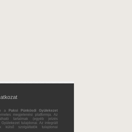
latkozat
ap a
Paksi Pünkösdi Gyülekezet
ternetes megjelenési platformja. Az
álható tartalmak (egyéb jelzés
Gyülekezet tulajdonai. Az integrált
ok külső szolgáltatók tulajdonai