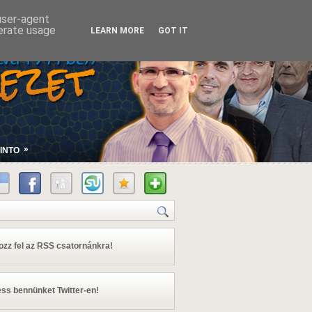
 user-agent
nerate usage
LEARN MORE
GOT IT
»
INTO
kozz fel az RSS csatornánkra!
ss bennünket Twitter-en!