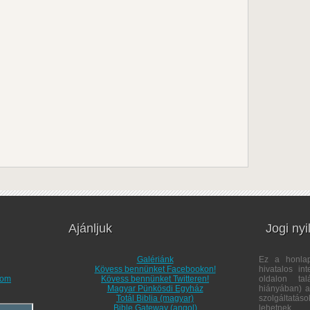
Ajánljuk
Jogi nyi
Galériánk
Ez a honl
Kövess bennünket Facebookon!
hivatalos in
com
Kövess bennünket Twitteren!
oldalon tal
Magyar Pünkösdi Egyház
hiányában) a 
Totál Biblia (magyar)
szolgáltatás
Bible Gateway (angol)
lehetnek.