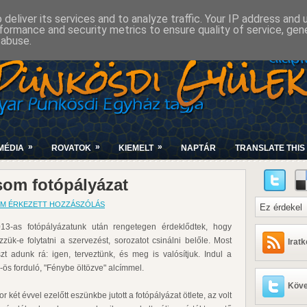
deliver its services and to analyze traffic. Your IP address and
formance and security metrics to ensure quality of service, ge
 abuse.
»
»
»
MÉDIA
ROVATOK
KIEMELT
NAPTÁR
TRANSLATE THIS 
som fotópályázat
M ÉRKEZETT HOZZÁSZÓLÁS
13-as fotópályázatunk után rengetegen érdeklődtek, hogy
zzük-e folytatni a szervezést, sorozatot csinálni belőle. Most
Irat
szt adunk rá: igen, terveztünk, és meg is valósítjuk. Indul a
ös forduló, "Fénybe öltözve" alcímmel.
Köve
r két évvel ezelőtt eszünkbe jutott a fotópályázat ötlete, az volt