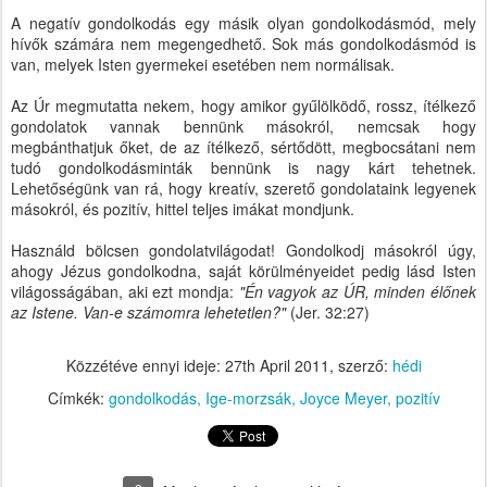
A negatív gondolkodás egy másik olyan gondolkodásmód, mely
hívők számára nem megengedhető. Sok más gondolkodásmód is
van, melyek Isten gyermekei esetében nem normálisak.
Az Úr megmutatta nekem, hogy amikor gyűlölködő, rossz, ítélkező
gondolatok vannak bennünk másokról, nemcsak hogy
megbánthatjuk őket, de az ítélkező, sértődött, megbocsátani nem
tudó gondolkodásminták bennünk is nagy kárt tehetnek.
Lehetőségünk van rá, hogy kreatív, szerető gondolataink legyenek
másokról, és pozitív, hittel teljes imákat mondjunk.
Használd bölcsen gondolatvilágodat! Gondolkodj másokról úgy,
ahogy Jézus gondolkodna, saját körülményeidet pedig lásd Isten
világosságában, aki ezt mondja:
"Én vagyok az ÚR, minden élőnek
az Istene. Van-e számomra lehetetlen?"
(Jer. 32:27)
Közzétéve ennyi ideje:
27th April 2011
, szerző:
hédi
Címkék:
gondolkodás
Ige-morzsák
Joyce Meyer
pozitív