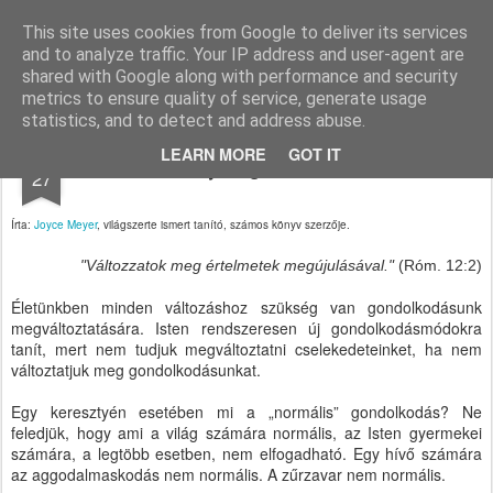
Paksi Pünkösdi Gyülekezet
A Magyar Pünkösdi Egyház paksi gyülekezetének hivatalos honlapja.
This site uses cookies from Google to deliver its services
and to analyze traffic. Your IP address and user-agent are
Pages
shared with Google along with performance and security
metrics to ensure quality of service, generate usage
statistics, and to detect and address abuse.
APR
LEARN MORE
GOT IT
Helyes gondolkodás
27
Írta:
Joyce Meyer
, világszerte ismert tanító, számos könyv szerzője.
"Változzatok meg értelmetek megújulásával."
(Róm. 12:2)
Életünkben minden változáshoz szükség van gondolkodásunk
megváltoztatására. Isten rendszeresen új gondolkodásmódokra
tanít, mert nem tudjuk megváltoztatni cselekedeteinket, ha nem
változtatjuk meg gondolkodásunkat.
Egy keresztyén esetében mi a „normális” gondolkodás? Ne
feledjük, hogy ami a világ számára normális, az Isten gyermekei
számára, a legtöbb esetben, nem elfogadható. Egy hívő számára
az aggodalmaskodás nem normális. A zűrzavar nem normális.