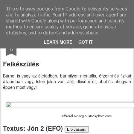
Paksi Pünkösdi Gyülekezet
A Magyar Pünkösdi Egyház paksi gyülekezetének hivatalos honlapja.
This site uses cookies from Google to deliver its services
and to analyze traffic. Your IP address and user-agent are
Pages
shared with Google along with performance and security
metrics to ensure quality of service, generate usage
statistics, and to detect and address abuse.
APR
LEARN MORE
GOT IT
Kiáltás a pusztulásból
17
Felkészülés
Bárhol is vagy az életedben, bármilyen mentális, érzelmi és fizikai
állapotban vagy, Isten jelen van. Jöjj, dicsérd őt, ahol és ahogyan
éppen most vagy!
©WordLive.org & istockphoto.com
Textus: Jón 2 (EFO)
Elolvasom.