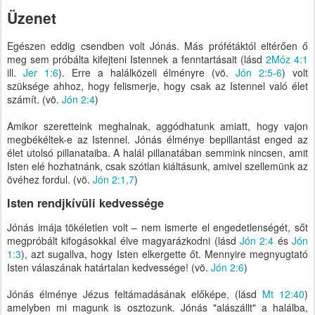
Üzenet
Egészen eddig csendben volt Jónás. Más prófétáktól eltérően ő
meg sem próbálta kifejteni Istennek a fenntartásait (lásd
2Móz 4:1
ill.
Jer 1:6
). Erre a halálközeli élményre (vö.
Jón 2:5-6
) volt
szüksége ahhoz, hogy felismerje, hogy csak az Istennel való élet
számít. (vö.
Jón 2:4
)
Amikor szeretteink meghalnak, aggódhatunk amiatt, hogy vajon
megbékéltek-e az Istennel. Jónás élménye bepillantást enged az
élet utolsó pillanataiba. A halál pillanatában semmink nincsen, amit
Isten elé hozhatnánk, csak szótlan kiáltásunk, amivel szellemünk az
övéhez fordul. (vö.
Jón 2:1,7
)
Isten rendjkívüli kedvessége
Jónás imája tökéletlen volt – nem ismerte el engedetlenségét, sőt
megpróbált kifogásokkal élve magyarázkodni (lásd
Jón 2:4
és
Jón
1:3
), azt sugallva, hogy Isten elkergette őt. Mennyire megnyugtató
Isten válaszának határtalan kedvessége! (vö.
Jón 2:6
)
Jónás élménye Jézus feltámadásának előképe, (lásd
Mt 12:40
)
amelyben mi magunk is osztozunk. Jónás "alászállt" a halálba,