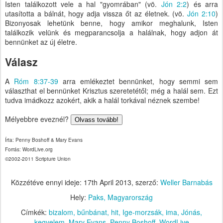
Isten találkozott vele a hal "gyomrában" (vö.
Jón 2:2
) és arra
utasította a bálnát, hogy adja vissza őt az életnek. (vö.
Jón 2:10
)
Bizonyosak lehetünk benne, hogy amikor meghalunk, Isten
találkozik velünk és megparancsolja a halálnak, hogy adjon át
bennünket az új életre.
Válasz
A
Róm 8:37-39
arra emlékeztet bennünket, hogy semmi sem
választhat el bennünket Krisztus szeretetétől; még a halál sem. Ezt
tudva imádkozz azokért, akik a halál torkával néznek szembe!
Mélyebbre eveznél?
Olvass tovább!
Írta: Penny Boshoff & Mary Evans
Forrás: WordLive.org
©2002-2011 Scripture Union
Közzétéve ennyi ideje:
17th April 2013
, szerző:
Weller Barnabás
Hely:
Paks, Magyarország
Címkék:
bizalom
bűnbánat
hit
Ige-morzsák
ima
Jónás
kegyelem
Mary Evans
Penny Boshoff
WordLive