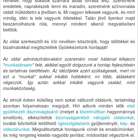
remélve, hogy sokatok számára áldás forrása lesz. Szeretnénk
eredetiek, naprakészek lenni és maradni, szeretnénk színvonalas
oldalt működtetni a jövőben is. Mi nagyon lelkesek vagyunk, és mint
mindig, idén is tele vagyunk ötletekkel. Talán jövő ilyenkor majd
beszámolhatunk róla, mennyi mindent sikerül megvalósítani
belőlük.
Az oldal szerkesztői és írói nevében köszönjük, hogy időtökkel és
bizalmatokkal megtisztelitek Gyülekezetünk honlapját!
Az oldal adminisztrátoraként szeretném most hálámat kifejezni
"
munkatársaim
" felé, akikkel együtt dolgozunk a honlap fejlesztésén
és tartalmas betöltésén. Az idézőjelek azért szükségesek, mert mi
ezt a "munkát" sokkal inkább hobbiként, mi több, áldásként
végezzük. Így aztán sokkal inkább vagyunk család, mint
munkaközösség.
Az elmúlt évben külsőleg nem sokat változott oldalunk, tartalmilag
azonban folyamatosan megújult. Hírt adtunk minden idők
első
gyülekezeti disznóvágásáról
(melyet a
közelmúltban
hagyománnyá
emeltünk), elkészítettük
bizonyságainkból válogató oldalunkat
,
tovább bővítettük letölthető
Igeszolgálataink
gyűjteményét,
kép
- és
videotárunkat
. Megváltoztattuk honlapunk címét és emailcímünket,
és még rengeteg kisebb-nagyobb javítást, módosítást végeztünk el.