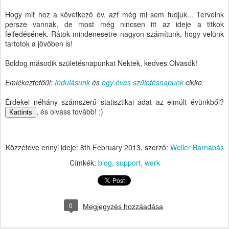
Hogy mit hoz a következő év, azt még mi sem tudjuk... Terveink
persze vannak, de most még nincsen itt az ideje a titkok
felfedésének. Rátok mindenesetre nagyon számítunk, hogy velünk
tartotok a jövőben is!
Boldog második születésnapunkat Nektek, kedves Olvasók!
Emlékeztetőül:
Indulásunk
és
egy éves születésnapunk
cikke.
Érdekel néhány számszerű statisztikai adat az elmúlt évünkből?
, és olvass tovább! ;)
Kattints
Közzétéve ennyi ideje:
8th February 2013
, szerző:
Weller Barnabás
Címkék:
blog
support
werk
0
Megjegyzés hozzáadása