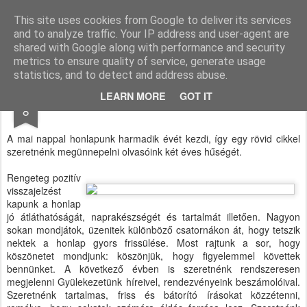
Paksi Pünkösdi Gyülekezet
A Magyar Pünkösdi Egyház paksi gyülekezetének hivatalos honlapja.
This site uses cookies from Google to deliver its services
and to analyze traffic. Your IP address and user-agent are
Pages
shared with Google along with performance and security
metrics to ensure quality of service, generate usage
statistics, and to detect and address abuse.
FEB
LEARN MORE
GOT IT
Kettő
8
A mai nappal honlapunk harmadik évét kezdi, így egy rövid cikkel
szeretnénk megünnepelni olvasóink két éves hűségét.
Rengeteg pozitív
visszajelzést
kapunk a honlap
jó átláthatóságát, naprakészségét és tartalmát illetően. Nagyon
sokan mondjátok, üzenitek különböző csatornákon át, hogy tetszik
nektek a honlap gyors frissülése. Most rajtunk a sor, hogy
köszönetet mondjunk: köszönjük, hogy figyelemmel követtek
bennünket. A következő évben is szeretnénk rendszeresen
megjelenni Gyülekezetünk híreivel, rendezvényeink beszámolóival.
Szeretnénk tartalmas, friss és bátorító írásokat közzétenni,