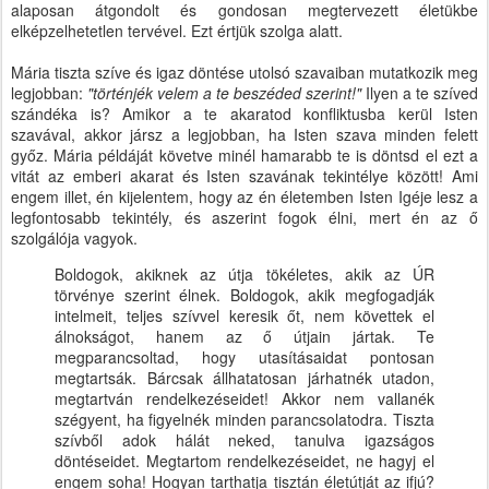
alaposan átgondolt és gondosan megtervezett életükbe
elképzelhetetlen tervével. Ezt értjük szolga alatt.
Mária tiszta szíve és igaz döntése utolsó szavaiban mutatkozik meg
legjobban:
"történjék velem a te beszéded szerint!"
Ilyen a te szíved
szándéka is? Amikor a te akaratod konfliktusba kerül Isten
szavával, akkor jársz a legjobban, ha Isten szava minden felett
győz. Mária példáját követve minél hamarabb te is döntsd el ezt a
vitát az emberi akarat és Isten szavának tekintélye között! Ami
engem illet, én kijelentem, hogy az én életemben Isten Igéje lesz a
legfontosabb tekintély, és aszerint fogok élni, mert én az ő
szolgálója vagyok.
Boldogok, akiknek az útja tökéletes, akik az ÚR
törvénye szerint élnek. Boldogok, akik megfogadják
intelmeit, teljes szívvel keresik őt, nem követtek el
álnokságot, hanem az ő útjain jártak. Te
megparancsoltad, hogy utasításaidat pontosan
megtartsák. Bárcsak állhatatosan járhatnék utadon,
megtartván rendelkezéseidet! Akkor nem vallanék
szégyent, ha figyelnék minden parancsolatodra. Tiszta
szívből adok hálát neked, tanulva igazságos
döntéseidet. Megtartom rendelkezéseidet, ne hagyj el
engem soha! Hogyan tarthatja tisztán életútját az ifjú?