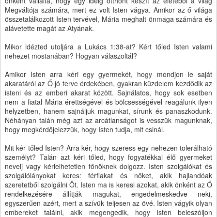
önként vállalta, hogy egy ideig otthont készít az életéből a világ
Megváltója számára, mert ez volt Isten vágya. Amikor az ő világa
összetalálkozott Isten tervével, Mária meghalt önmaga számára és
alávetette magát az Atyának.
Mikor idézted utoljára a Lukács 1:38-at? Kért tőled Isten valami
nehezet mostanában? Hogyan válaszoltál?
Amikor Isten arra kéri egy gyermekét, hogy mondjon le saját
akaratáról az Ő jó terve érdekében, gyakran küzdelem kezdődik az
isteni és az emberi akarat között. Sajnálatos, hogy sok esetben
nem a fiatal Mária érettségével és bölcsességével reagálunk ilyen
helyzetben, hanem sajnáljuk magunkat, sírunk és panaszkodunk.
Néhányan talán még azt az arcátlanságot is vesszük magunknak,
hogy megkérdőjelezzük, hogy Isten tudja, mit csinál.
Mit kér tőled Isten? Arra kér, hogy szeress egy nehezen tolerálható
személyt? Talán azt kéri tőled, hogy fogyatékkal élő gyermeket
nevelj vagy kérlelhetetlen főnöknek dolgozz. Isten szolgálókat és
szolgálólányokat keres: férfiakat és nőket, akik hajlandóak
szeretetből szolgálni Őt. Isten ma is keresi azokat, akik önként az Ő
rendelkezésére állítják magukat, engedelmeskedve neki,
egyszerűen azért, mert a szívük teljesen az övé. Isten vágyik olyan
embereket találni, akik megengedik, hogy Isten beleszóljon