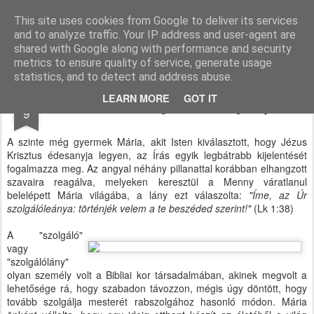
Paksi Pünkösdi Gyülekezet
A Magyar Pünkösdi Egyház paksi gyülekezetének hivatalos honlapja.
This site uses cookies from Google to deliver its services
and to analyze traffic. Your IP address and user-agent are
Pages
shared with Google along with performance and security
metrics to ensure quality of service, generate usage
statistics, and to detect and address abuse.
DEC
LEARN MORE
GOT IT
Advent: az engedelmesség ideje
9
A szinte még gyermek Mária, akit Isten kiválasztott, hogy Jézus
Krisztus édesanyja legyen, az Írás egyik legbátrabb kijelentését
fogalmazza meg. Az angyal néhány pillanattal korábban elhangzott
szavaira reagálva, melyeken keresztül a Menny váratlanul
belelépett Mária világába, a lány ezt válaszolta:
"Íme, az Úr
szolgálóleánya: történjék velem a te beszéded szerint!"
(Lk 1:38)
A "szolgáló"
vagy
"szolgálólány"
olyan személy volt a Bibliai kor társadalmában, akinek megvolt a
lehetősége rá, hogy szabadon távozzon, mégis úgy döntött, hogy
tovább szolgálja mesterét rabszolgához hasonló módon. Mária