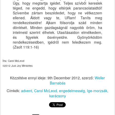
Úgy, hogy megtartja igédet. Teljes szívből kereslek
téged, ne engedd, hogy eltérjek parancsolataidtól!
Szívembe zártam beszédedet, hogy ne vétkezzem
ellened. Áldott vagy te, URam! Taníts meg
rendelkezéseidre! Ajkam fölsorolja szád minden
döntését. Minden gazdagságnál nagyobb öröm, ha
intelmeid szerint élhetek. Utasításaidon elmélkedem,
és figyelek ösvényeidre. Gyönyörködöm
rendelkezéseidben, igédről nem feledkezem meg.
(Zsolt 119:1-16)
Írta: Carol McLeod
©2012 Just Joy Ministries
Közzétéve ennyi ideje:
9th December 2012
, szerző:
Weller
Barnabás
Címkék:
advent
Carol McLeod
engedelmesség
Ige-morzsák
karácsony